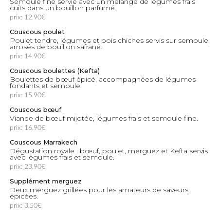
Semoule fine servie avec un mélange de légumes frais
cuits dans un bouillon parfumé.
prix: 12.90€
Couscous poulet
Poulet tendre, légumes et pois chiches servis sur semoule,
arrosés de bouillon safrané.
prix: 14.90€
Couscous boulettes (Kefta)
Boulettes de bœuf épicé, accompagnées de légumes
fondants et semoule.
prix: 15.90€
Couscous bœuf
Viande de bœuf mijotée, légumes frais et semoule fine.
prix: 16.90€
Couscous Marrakech
Dégustation royale : bœuf, poulet, merguez et Kefta servis
avec légumes frais et semoule.
prix: 23.90€
Supplément merguez
Deux merguez grillées pour les amateurs de saveurs
épicées.
prix: 3.50€