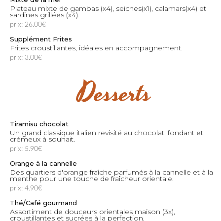
Plateau mixte de gambas (x4), seiches(x1), calamars(x4) et
sardines grillées (x4).
prix: 26.00€
Supplément Frites
Frites croustillantes, idéales en accompagnement.
prix: 3.00€
Desserts
Tiramisu chocolat
Un grand classique italien revisité au chocolat, fondant et
crémeux à souhait.
prix: 5.90€
Orange à la cannelle
Des quartiers d'orange fraîche parfumés à la cannelle et à la
menthe pour une touche de fraîcheur orientale.
prix: 4.90€
Thé/Café gourmand
Assortiment de douceurs orientales maison (3x),
croustillantes et sucrées à la perfection.